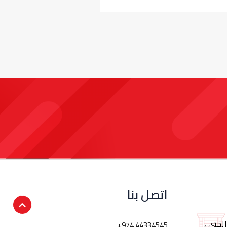
اتصل بنا
لجثي ،
+974 44334545